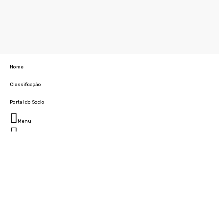
Home
Classificação
Portal do Socio
Menu
Fechar
Home
Clube
História
Marcha
Sede