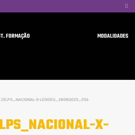
UT. FORMAÇÃO
MODALIDADES
J3LPS_NACIONAL-X-LEIXOES_28082023_036
LPS_NACIONAL-X-