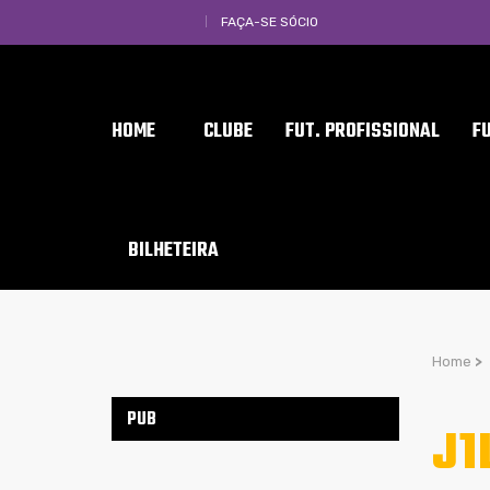
FAÇA-SE SÓCIO
HOME
CLUBE
FUT. PROFISSIONAL
F
BILHETEIRA
Home
>
PUB
J1