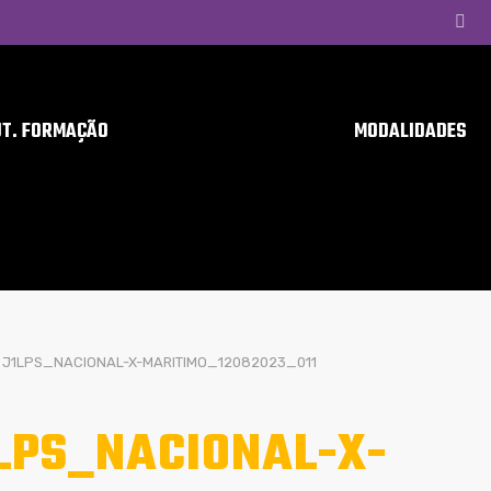
UT. FORMAÇÃO
MODALIDADES
J1LPS_NACIONAL-X-MARITIMO_12082023_011
LPS_NACIONAL-X-