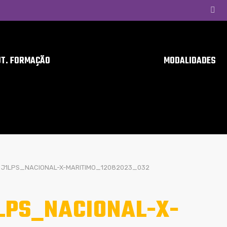
UT. FORMAÇÃO
MODALIDADES
J1LPS_NACIONAL-X-MARITIMO_12082023_032
LPS_NACIONAL-X-