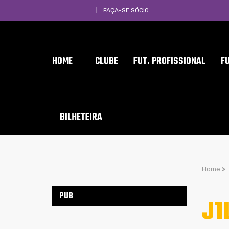
FAÇA-SE SÓCIO
HOME
CLUBE
FUT. PROFISSIONAL
F
BILHETEIRA
Home
>
PUB
J1