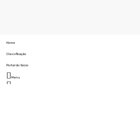
Home
Classificação
Portal do Socio
Menu
Fechar
Home
Clube
História
Marcha
Sede