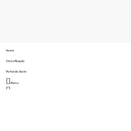
Home
Classificação
Portal do Socio
Menu
Fechar
Home
Clube
História
Marcha