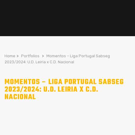
Home
>
Portfolios
>
Momentos – Liga Portugal Sabseg
2023/2024: U.D. Leiria x C.D. Nacional
MOMENTOS – LIGA PORTUGAL SABSEG
2023/2024: U.D. LEIRIA X C.D.
NACIONAL