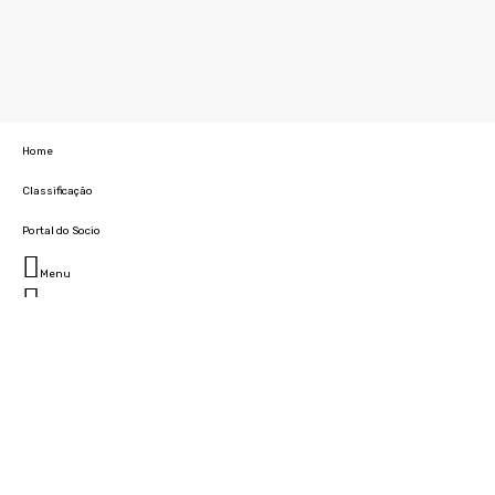
Home
Classificação
Portal do Socio
Menu
Fechar
Home
Clube
História
Marcha
Sede