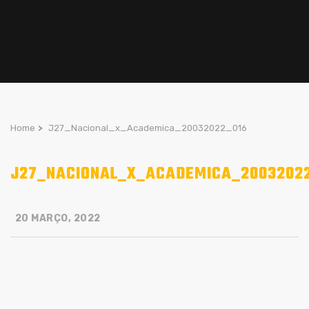
Home
>
J27_Nacional_x_Academica_20032022_016
J27_NACIONAL_X_ACADEMICA_2003202
20 MARÇO, 2022