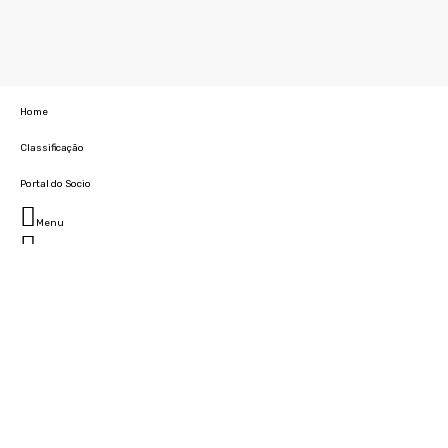
Home
Classificação
Portal do Socio
Menu
Fechar
Home
Clube
História
Marcha
Sede
Instalações