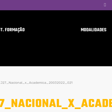
UT. FORMAÇÃO
MODALIDADES
J27_Nacional_x_Academica_20032022_021
7_NACIONAL_X_ACAD