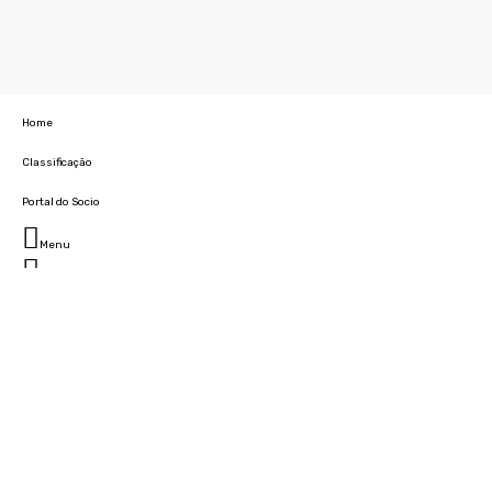
Home
Classificação
Portal do Socio
Menu
Fechar
Home
Clube
História
Marcha
Sede
Instalações