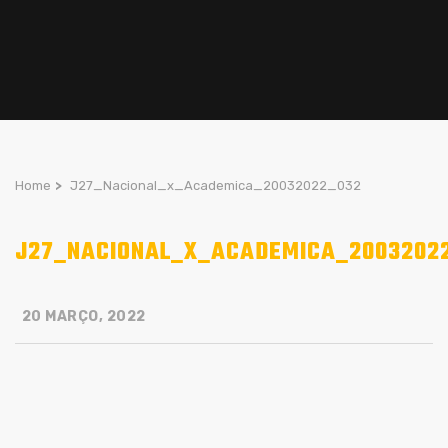
Home
>
J27_Nacional_x_Academica_20032022_032
J27_NACIONAL_X_ACADEMICA_2003202
20 MARÇO, 2022