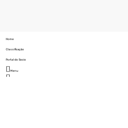
Home
Classificação
Portal do Socio
Menu
Fechar
Home
Clube
História
Marcha
Sede