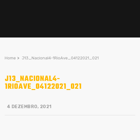
Home
>
J13_Nacional4-1RioAve_04122021_021
J13_NACIONAL4-
1RIOAVE_04122021_021
4 DEZEMBRO, 2021