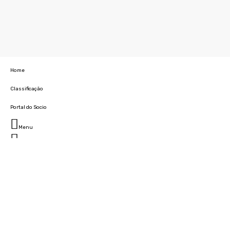
Home
Classificação
Portal do Socio
Menu
Fechar
Home
Clube
História
Marcha
Sede