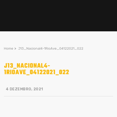
Home
>
J13_Nacional4-1RioAve_04122021_022
J13_NACIONAL4-
1RIOAVE_04122021_022
4 DEZEMBRO, 2021