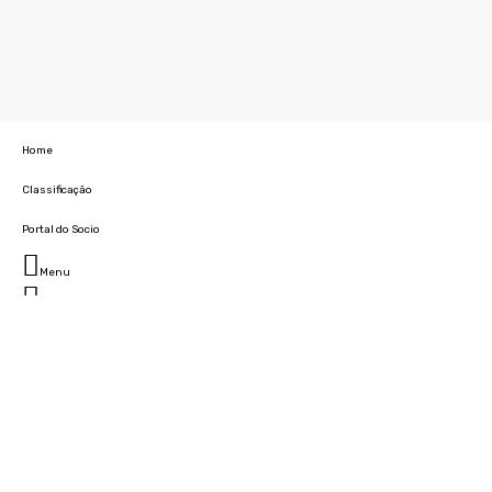
Home
Classificação
Portal do Socio
Menu
Fechar
Home
Clube
História
Marcha
Sede