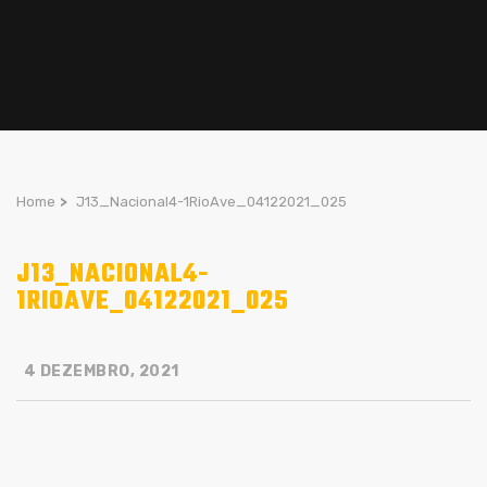
Home
>
J13_Nacional4-1RioAve_04122021_025
J13_NACIONAL4-
1RIOAVE_04122021_025
4 DEZEMBRO, 2021