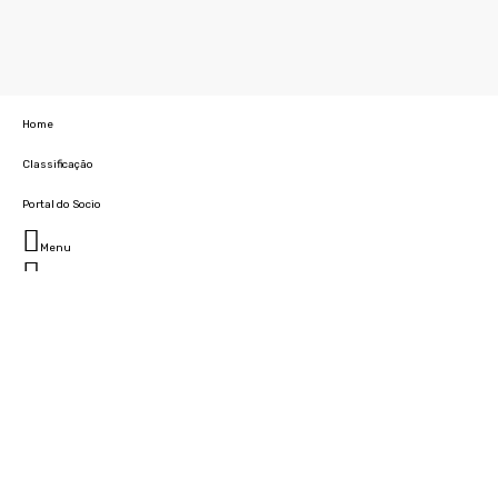
Home
Classificação
Portal do Socio
Menu
Fechar
Home
Clube
História
Marcha
Sede
Instalações