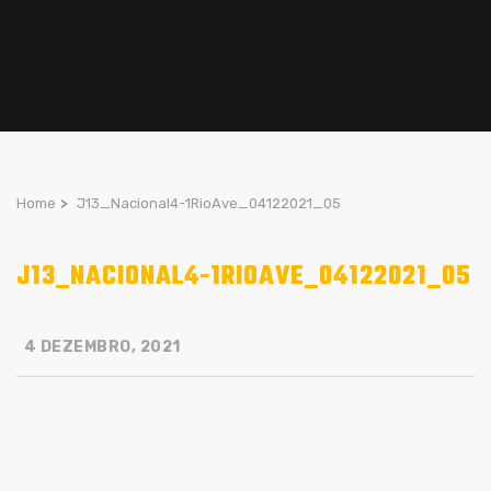
Home
>
J13_Nacional4-1RioAve_04122021_05
J13_NACIONAL4-1RIOAVE_04122021_05
4 DEZEMBRO, 2021