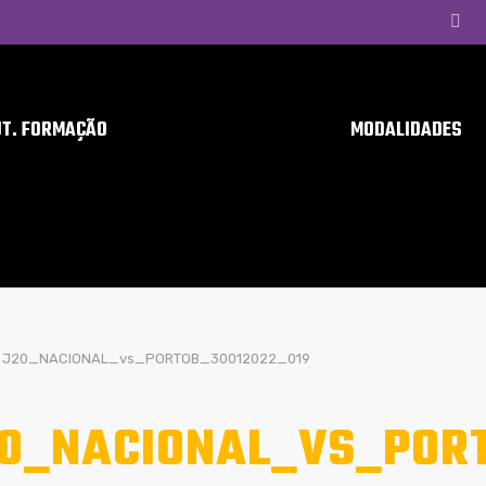
UT. FORMAÇÃO
MODALIDADES
J20_NACIONAL_vs_PORTOB_30012022_019
0_NACIONAL_VS_PORT