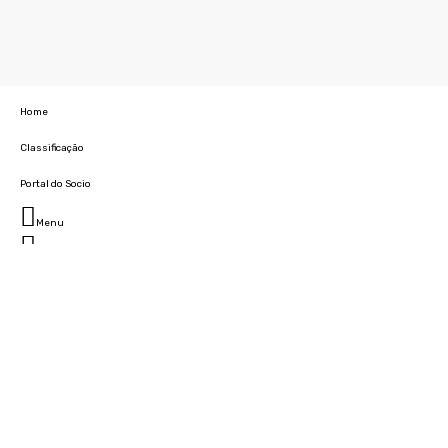
Home
Classificação
Portal do Socio
Menu
Fechar
Home
Clube
História
Marcha
Sede
Instalações