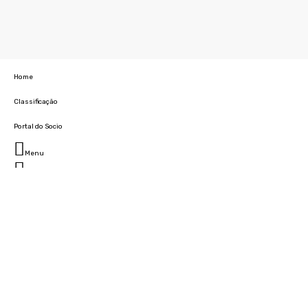
Home
Classificação
Portal do Socio
Menu
Fechar
Home
Clube
História
Marcha
Sede
Instalações