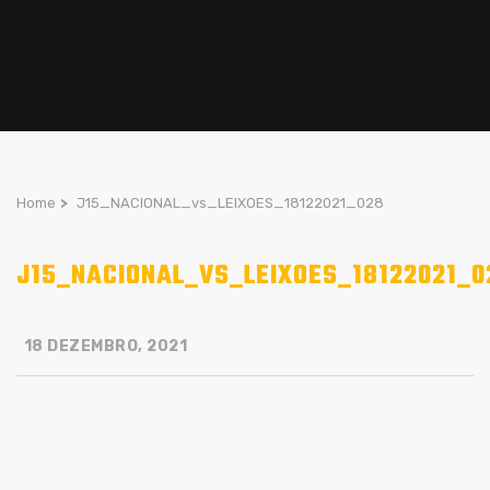
Home
>
J15_NACIONAL_vs_LEIXOES_18122021_028
J15_NACIONAL_VS_LEIXOES_18122021_0
18 DEZEMBRO, 2021