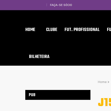
FAÇA-SE SÓCIO
HOME
CLUBE
FUT. PROFISSIONAL
F
BILHETEIRA
Home
>
PUB
J1