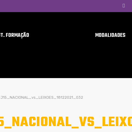
UT. FORMAÇÃO
MODALIDADES
J15_NACIONAL_vs_LEIXOES_18122021_032
5_NACIONAL_VS_LEIX