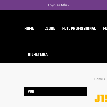
FAÇA-SE SÓCIO
HOME
CLUBE
FUT. PROFISSIONAL
F
BILHETEIRA
Home
>
PUB
J1