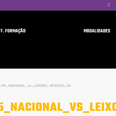
UT. FORMAÇÃO
MODALIDADES
J15_NACIONAL_vs_LEIXOES_18122021_06
5_NACIONAL_VS_LEIX