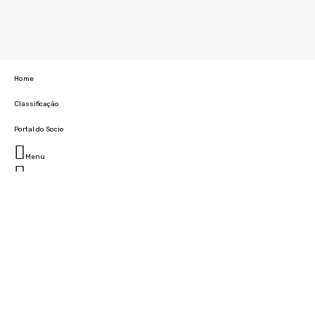
Home
Classificação
Portal do Socio
Menu
Fechar
Home
Clube
História
Marcha
Sede
Instalações