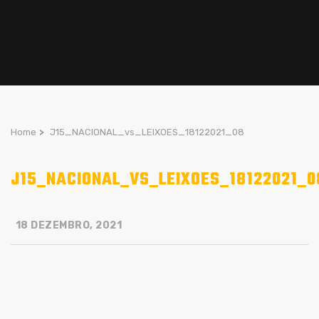
Home
>
J15_NACIONAL_vs_LEIXOES_18122021_08
J15_NACIONAL_VS_LEIXOES_18122021_0
18 DEZEMBRO, 2021