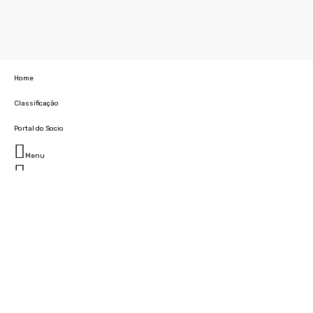
Home
Classificação
Portal do Socio
Menu
Fechar
Home
Clube
História
Marcha
Sede
Instalações