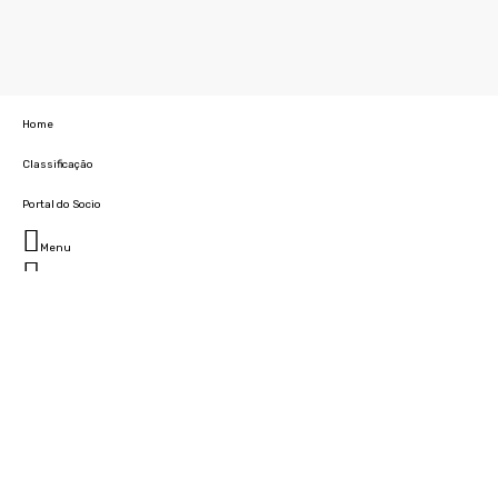
Home
Classificação
Portal do Socio
Menu
Fechar
Home
Clube
História
Marcha
Sede
Instalações