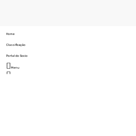
Home
Classificação
Portal do Socio
Menu
Fechar
Home
Clube
História
Marcha
Sede
Instalações