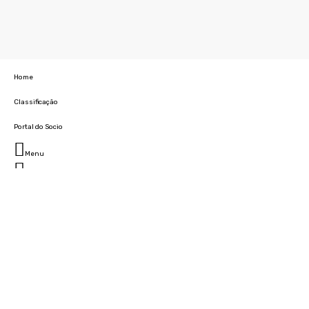
Home
Classificação
Portal do Socio
Menu
Fechar
Home
Clube
História
Marcha
Sede
Instalações