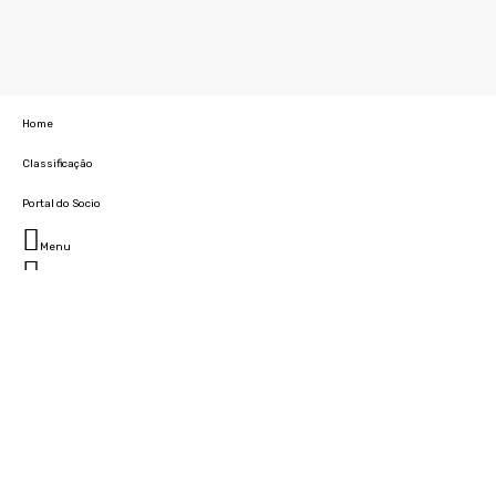
Home
Classificação
Portal do Socio
Menu
Fechar
Home
Clube
História
Marcha
Sede
Instalações