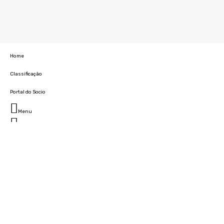
Home
Classificação
Portal do Socio
Menu
Fechar
Home
Clube
História
Marcha
Sede
Instalações