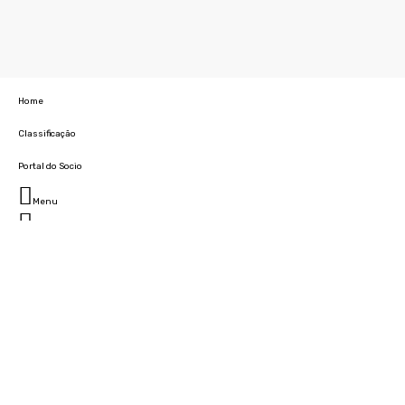
Home
Classificação
Portal do Socio
Menu
Fechar
Home
Clube
História
Marcha
Sede
Instalações