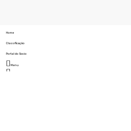
Home
Classificação
Portal do Socio
Menu
Fechar
Home
Clube
História
Marcha
Sede
Instalações