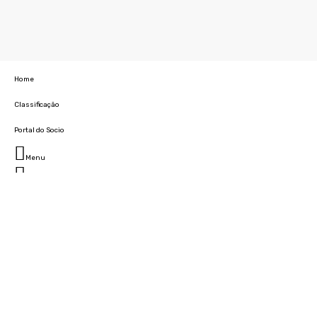
Home
Classificação
Portal do Socio
Menu
Fechar
Home
Clube
História
Marcha
Sede
Instalações