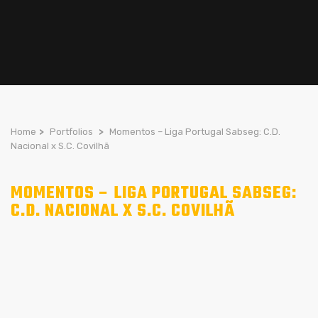
Home
>
Portfolios
>
Momentos – Liga Portugal Sabseg: C.D.
Nacional x S.C. Covilhã
MOMENTOS – LIGA PORTUGAL SABSEG:
C.D. NACIONAL X S.C. COVILHÃ