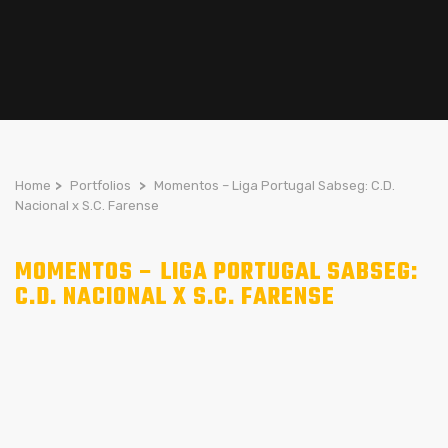
Home
>
Portfolios
>
Momentos – Liga Portugal Sabseg: C.D.
Nacional x S.C. Farense
MOMENTOS – LIGA PORTUGAL SABSEG:
C.D. NACIONAL X S.C. FARENSE