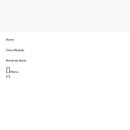
Home
Classificação
Portal do Socio
Menu
Fechar
Home
Clube
História
Marcha
Sede