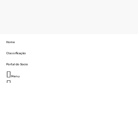
Home
Classificação
Portal do Socio
Menu
Fechar
Home
Clube
História
Marcha
Sede