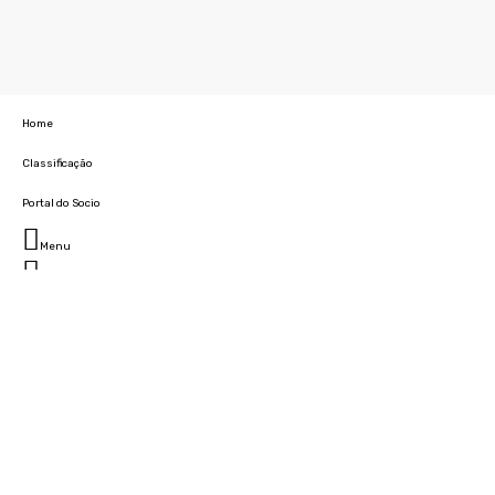
Home
Classificação
Portal do Socio
Menu
Fechar
Home
Clube
História
Marcha
Sede
Instalações