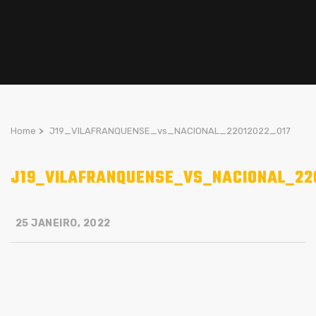
Home
>
J19_VILAFRANQUENSE_vs_NACIONAL_22012022_017
J19_VILAFRANQUENSE_VS_NACIONAL_22
25 JANEIRO, 2022