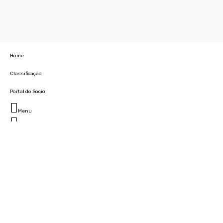
Home
Classificação
Portal do Socio
Menu
Fechar
Home
Clube
História
Marcha
Sede
Instalações