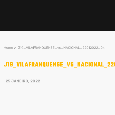
Home
>
J19_VILAFRANQUENSE_vs_NACIONAL_22012022_04
J19_VILAFRANQUENSE_VS_NACIONAL_22
25 JANEIRO, 2022