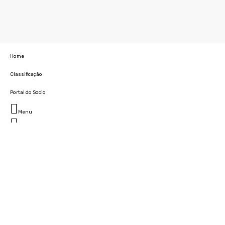
Home
Classificação
Portal do Socio
Menu
Fechar
Home
Clube
História
Marcha
Sede
Instalações