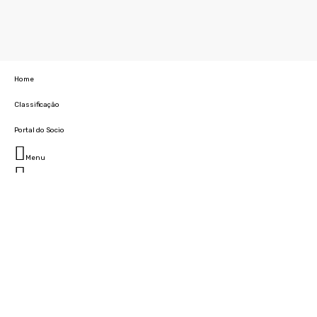
Home
Classificação
Portal do Socio
Menu
Fechar
Home
Clube
História
Marcha
Sede
Instalações