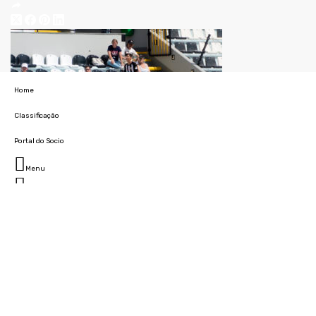
Home
Classificação
Portal do Socio
Menu
Fechar
Home
Clube
História
Marcha
Sede