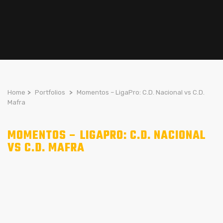
Home
>
Portfolios
>
Momentos – LigaPro: C.D. Nacional vs C.D.
Mafra
MOMENTOS – LIGAPRO: C.D. NACIONAL
VS C.D. MAFRA