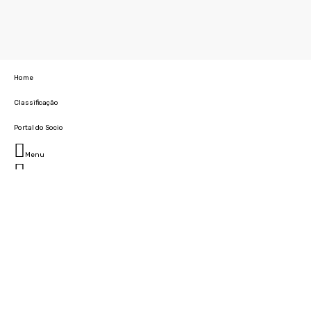
Home
Classificação
Portal do Socio
Menu
Fechar
Home
Clube
História
Marcha
Sede
Instalações