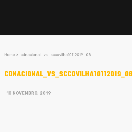
Home
>
cdnacional_vs_sccovilha10112019_08
CDNACIONAL_VS_SCCOVILHA10112019_0
10 NOVEMBRO, 2019