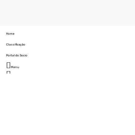
Home
Classificação
Portal do Socio
Menu
Fechar
Home
Clube
História
Marcha
Sede
Instalações