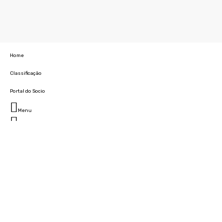
Home
Classificação
Portal do Socio
Menu
Fechar
Home
Clube
História
Marcha
Sede
Instalações