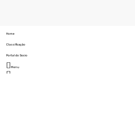
Home
Classificação
Portal do Socio
Menu
Fechar
Home
Clube
História
Marcha
Sede
Instalações