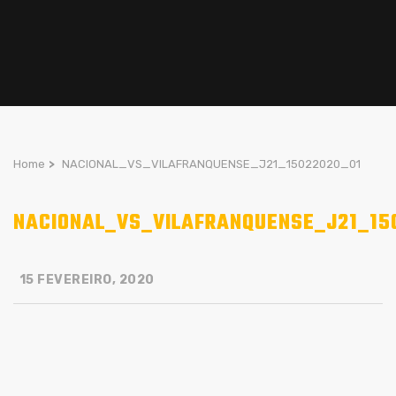
Home
>
NACIONAL_VS_VILAFRANQUENSE_J21_15022020_01
NACIONAL_VS_VILAFRANQUENSE_J21_15
15 FEVEREIRO, 2020