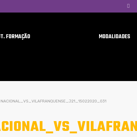
UT. FORMAÇÃO
MODALIDADES
NACIONAL_VS_VILAFRANQUENSE_J21_15022020_031
CIONAL_VS_VILAFRAN