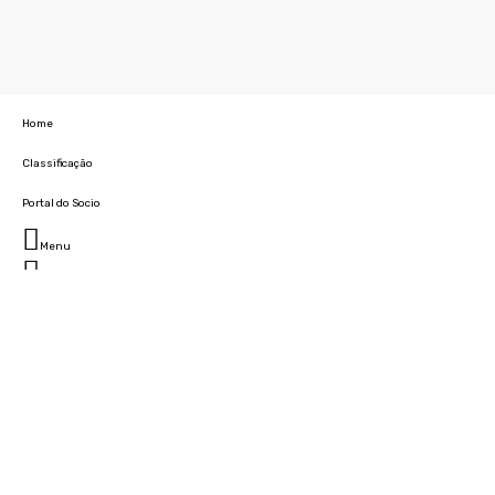
Home
Classificação
Portal do Socio
Menu
Fechar
Home
Clube
História
Marcha
Sede
Instalações