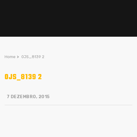
Home
>
0JS_8139 2
0JS_8139 2
7 DEZEMBRO, 2015