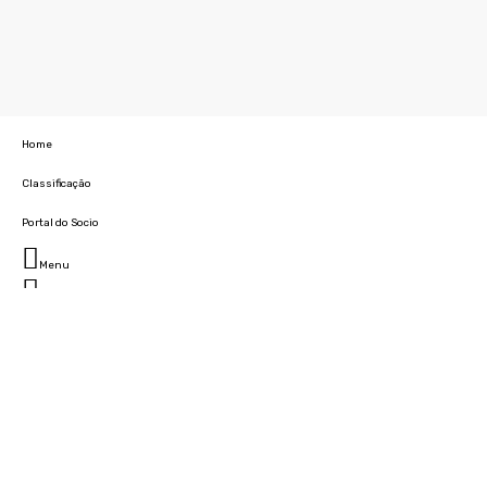
Home
Classificação
Portal do Socio
Menu
Fechar
Home
Clube
História
Marcha
Sede