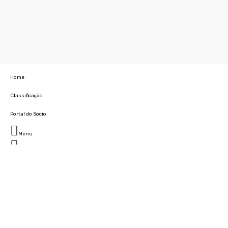
Home
Classificação
Portal do Socio
Menu
Fechar
Home
Clube
História
Marcha