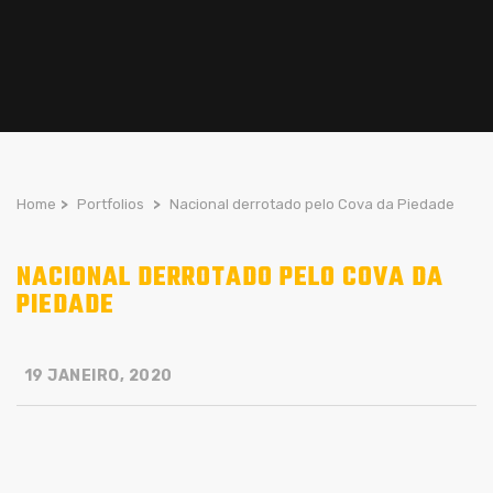
Home
>
Portfolios
>
Nacional derrotado pelo Cova da Piedade
NACIONAL DERROTADO PELO COVA DA
PIEDADE
19 JANEIRO, 2020