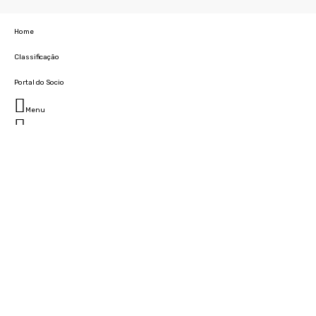
Home
Classificação
Portal do Socio
Menu
Fechar
Home
Clube
História
Marcha
Sede
Instalações
Cidade Desportiva
Estádio da Madeira