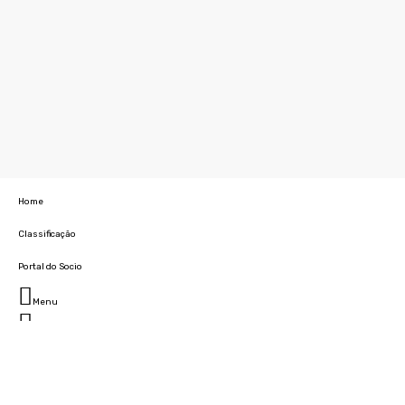
Home
Classificação
Portal do Socio
Menu
Fechar
Home
Clube