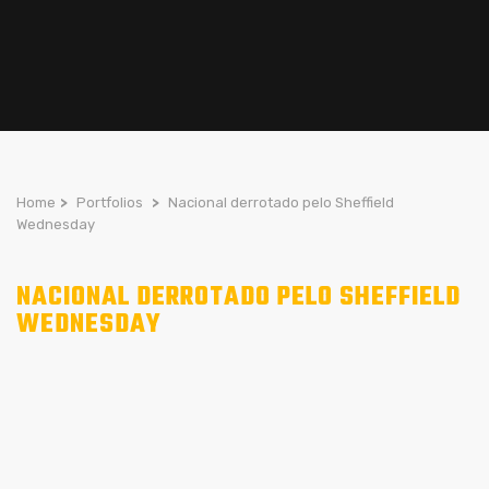
Home
>
Portfolios
>
Nacional derrotado pelo Sheffield
Wednesday
NACIONAL DERROTADO PELO SHEFFIELD
WEDNESDAY