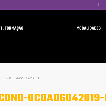
UT. FORMAÇÃO
MODALIDADES
n-cdn0-0cda06042019-01
CDN0-0CDA06042019-